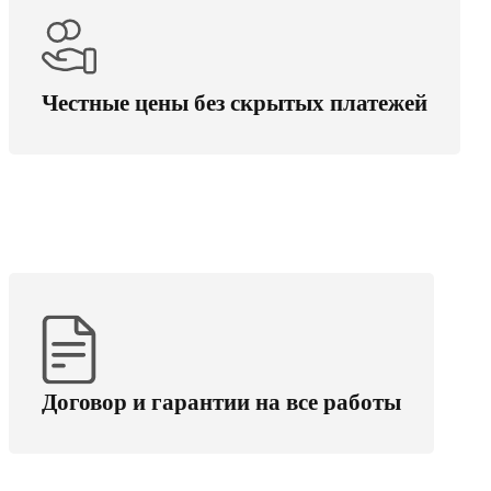
Гарантируем цену: считаем под ключ с
доставкой и сборкой. Поставляем точно в срок,
без скрытых переплат.
Честные цены без скрытых платежей
Ваши права защищены — договор и гарантии
на все работы, вы ничем не рискуете
Договор и гарантии на все работы