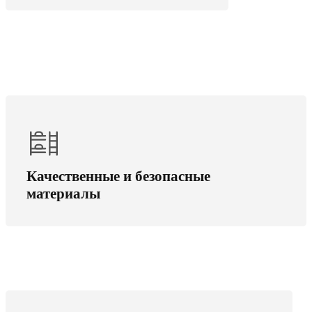
ЛДСП и МДФ от проверенных поставщиков,
надёжная фурнитура — контроль на каждом
Качественные и безопасные
этапе от визуализации до установки.
материалы